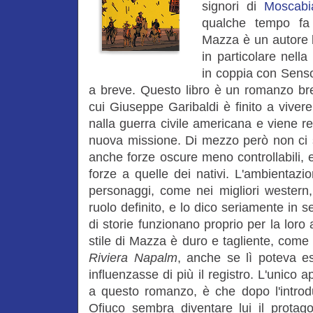
signori di
Moscabi
qualche tempo fa
Mazza è un autore 
in particolare nella
in coppia con Sensol
a breve. Questo libro è un romanzo bre
cui Giuseppe Garibaldi è finito a viver
nalla guerra civile americana e viene re
nuova missione. Di mezzo però non ci s
anche forze oscure meno controllabili, e
forze a quelle dei nativi. L'ambientazi
personaggi, come nei migliori western, s
ruolo definito, e lo dico seriamente in 
di storie funzionano proprio per la lor
stile di Mazza è duro e tagliente, come
Riviera Napalm
, anche se lì poteva es
influenzasse di più il registro. L'unic
a questo romanzo, è che dopo l'introd
Ofiuco sembra diventare lui il protag