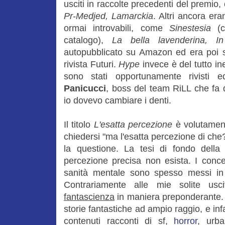
usciti in raccolte precedenti del premio
Pr-Medjed, Lamarckia
. Altri ancora era
ormai introvabili, come
Sinestesia
(
catalogo),
La bella lavenderina, I
autopubblicato su Amazon ed era poi s
rivista Futuri.
Hype
invece è del tutto ine
sono stati opportunamente rivisti 
Panicucci
, boss del team RiLL che fa
io dovevo cambiare i denti.
Il titolo
L'esatta percezione
è volutamen
chiedersi "ma l'esatta percezione di che
la questione. La tesi di fondo della
percezione precisa non esista. I concett
sanità mentale sono spesso messi in d
Contrariamente alle mie solite usc
fantascienza
in maniera preponderante. 
storie fantastiche ad ampio raggio, e in
contenuti racconti di sf,
horror
, urb