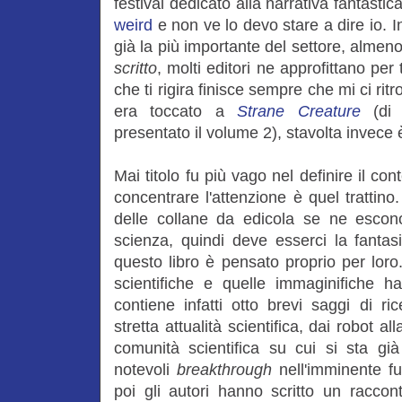
festival dedicato alla narrativa fantastic
weird
e non ve lo devo stare a dire io. I
già la più importante del settore, almeno
scritto
, molti editori ne approfittano per 
che ti rigira finisce sempre che mi ci ri
era toccato a
Strane Creature
(di 
presentato il volume 2), stavolta invece è
Mai titolo fu più vago nel definire il c
concentrare l'attenzione è quel trattin
delle collane da edicola se ne escon
scienza, quindi deve esserci la fanta
questo libro è pensato proprio per loro
scientifiche e quelle immaginifiche h
contiene infatti otto brevi saggi di ric
stretta attualità scientifica, dai robot a
comunità scientifica su cui si sta gi
notevoli
breakthrough
nell'imminente f
poi gli autori hanno scritto un raccon