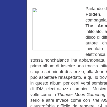
Parlando di
Holden
, q
compagnia
The Anim
intitolato,
disco di dif
autore c
inventato
elettronic
stessa nonchalance l'ha abbandonata,
primo album di inserire una traccia inti
cinque-sei minuti di silenzio, alla Joh
può aspettare l'inaspettato, e qui lo tr
in questo album per certi versi sembran
di IDM, electro-jazz e ambient. Musica
volte come in
Thunder Moon Gathering
serio e altre invece come con
The Ani
claustrofobia difficile da reggere. Si