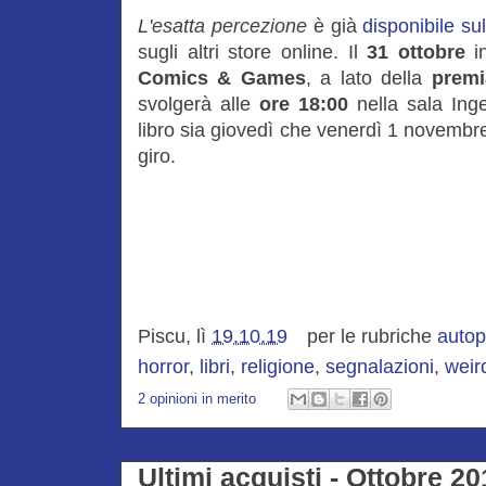
L'esatta percezione
è già
disponibile su
sugli altri store online. Il
31 ottobre
in
Comics & Games
, a lato della
premi
svolgerà alle
ore 18:00
nella sala Ingel
libro sia giovedì che venerdì 1 novembre
giro.
Piscu, lì
19.10.19
per le rubriche
auto
horror
,
libri
,
religione
,
segnalazioni
,
weir
2 opinioni in merito
Ultimi acquisti - Ottobre 2