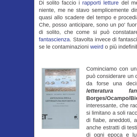
Di solito faccio i
rapporti letture
del me
niente, me ne stavo semplicemente di
quasi allo scadere del tempo e procedi
Che, posso anticipare, sono un po' fuo
di solito, che come si può constatare
fantascienza
. Stavolta invece di fantas
se le contaminazioni
weird
o più indefini
Cominciamo con una
può considerare un cl
da forse una dec
letteratura fant
Borges/Ocampo/B
interessante, che rac
si limitano a soli rac
di fiabe, aneddoti, a
anche estratti di test
di ogni epoca e l