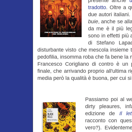
presente anche
tradotto
. Oltre a q
due autori italian
buie
, anche se all
da me è il più legg
sono in effetti più 
di Stefano Lapa
disturbante visto che mescola insieme 
pedofilia, insomma roba che fa bene la m
Francesco Corigliano di contro è un po
finale, che arrivando proprio all'ultima 
media però la qualità è buona, per cui s
Passiamo poi al we
dirty pleaures, i
edizione de
Il le
racconto con ques
vero?). Evidentem