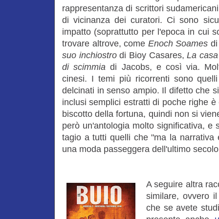
rappresentanza di scrittori sudamericani
di vicinanza dei curatori. Ci sono sic
impatto (soprattutto per l'epoca in cui so
trovare altrove, come
Enoch Soames
di
suo inchiostro
di Bioy Casares,
La casa
di scimmia
di Jacobs, e così via. Molto
cinesi. I temi più ricorrenti sono quell
delcinati in senso ampio. Il difetto che
inclusi semplici estratti di poche righe
biscotto della fortuna, quindi non si vie
però un'antologia molto significativa, e 
tagio a tutti quelli che "ma la narrativ
una moda passeggera dell'ultimo secolo,
A seguire altra rac
similare, ovvero i
che se avete studi